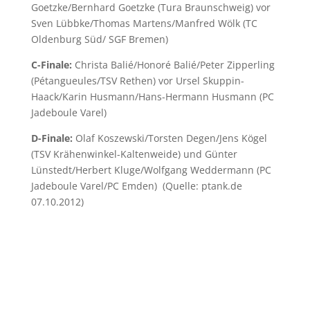
Goetzke/Bernhard Goetzke (Tura Braunschweig) vor
Sven Lübbke/Thomas Martens/Manfred Wölk (TC
Oldenburg Süd/ SGF Bremen)
C-Finale:
Christa Balié/Honoré Balié/Peter Zipperling
(Pétangueules/TSV Rethen) vor Ursel Skuppin-
Haack/Karin Husmann/Hans-Hermann Husmann (PC
Jadeboule Varel)
D-Finale:
Olaf Koszewski/Torsten Degen/Jens Kögel
(TSV Krähenwinkel-Kaltenweide) und Günter
Lünstedt/Herbert Kluge/Wolfgang Weddermann (PC
Jadeboule Varel/PC Emden) (Quelle: ptank.de
07.10.2012)