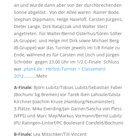
an und wurde dann aber von der durchbrechenden
Sonne abgelöst.. Von der Allee waren Rainer Bode,
Stephan Dippmann, Helge Haseloff, Carsten Jürgens,
Dieter Lange, Dirk Ratajczak und Walter Sterz
angetreten. Für Walter/Bernd Osterhus/Sören Sölter
(A-Gruppe) und Helge mit Dirk sowie Michael Berg
(B-Gruppe) war das Turnier jeweils im 1/8 Finale zu
Ende, während es für Carsten mit Usch und Jürgen
Schröder gegen 23.00 Uhr im 1/2 C-Finale Schluss
war.
ptank.de : Herbst-Turnier > Classement
2012
………..Mehr
A-Finale:
Björn Lubitz/Tobias Lubitz/Sebastian Faber
(Bochum/ bg Bremen) vor Tarek Iben Lahoule/Gösta
Kirchner/Joachim Kruse (Hamburg/Neumünster);
3.Plätze: Mika Everding/Jan Garner/Sascha von Pless
(VFPS) und Marc May/Markus Vormann/Bernd Lubitz
(PU Ratingen-Lintorf/PC Boulevard Coesfeld/Bochum)
B-Finale:
Lea Mitschker/Till-Vincent