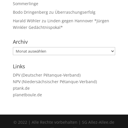
Sommerlinge
Bodo Dringenberg
zu
Überraschungserfolg
Harald Wöhler
zu
Linden gegen Hannover *Jürgen
Winkler Gedächtnispokal*
Archiv
Archiv
Links
DPV (Deutscher Pétanque-Verband)
NPV (Niedersächsischer Pétanque-Verband)
ptank.de
planetboule.de
© 2022 | Alle Rechte vorbehalten | SG Allez-Allee.de