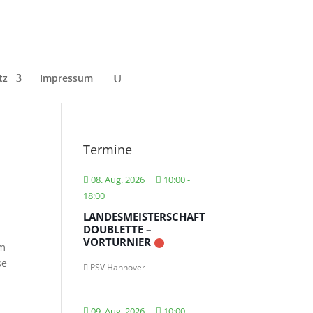
tz
Impressum
Termine
08. Aug. 2026
10:00
-
18:00
LANDESMEISTERSCHAFT
DOUBLETTE –
VORTURNIER
em
se
PSV Hannover
09. Aug. 2026
10:00
-