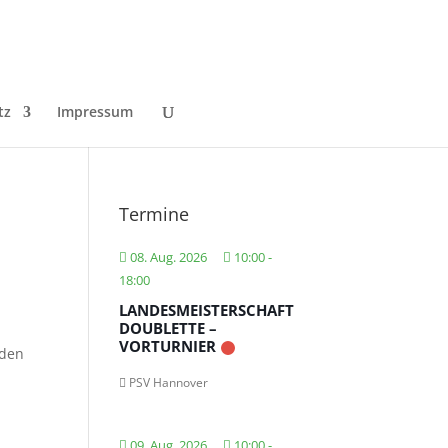
tz
Impressum
Termine
08. Aug. 2026
10:00
-
18:00
LANDESMEISTERSCHAFT
DOUBLETTE –
VORTURNIER
 den
PSV Hannover
09. Aug. 2026
10:00
-