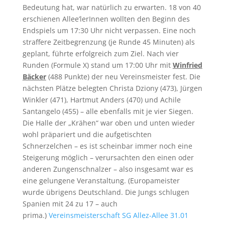
Bedeutung hat, war natürlich zu erwarten. 18 von 40
erschienen Allee’lerInnen wollten den Beginn des
Endspiels um 17:30 Uhr nicht verpassen. Eine noch
straffere Zeitbegrenzung (je Runde 45 Minuten) als
geplant, führte erfolgreich zum Ziel. Nach vier
Runden (Formule X) stand um 17:00 Uhr mit
Winfried
Bäcker
(488 Punkte) der neu Vereinsmeister fest. Die
nächsten Plätze belegten Christa Dziony (473), Jürgen
Winkler (471), Hartmut Anders (470) und Achile
Santangelo (455) – alle ebenfalls mit je vier Siegen.
Die Halle der „Krähen“ war oben und unten wieder
wohl präpariert und die aufgetischten
Schnerzelchen – es ist scheinbar immer noch eine
Steigerung möglich – verursachten den einen oder
anderen Zungenschnalzer – also insgesamt war es
eine gelungene Veranstaltung. (Europameister
wurde übrigens Deutschland. Die Jungs schlugen
Spanien mit 24 zu 17 – auch
prima.)
Vereinsmeisterschaft SG Allez-Allee 31.01