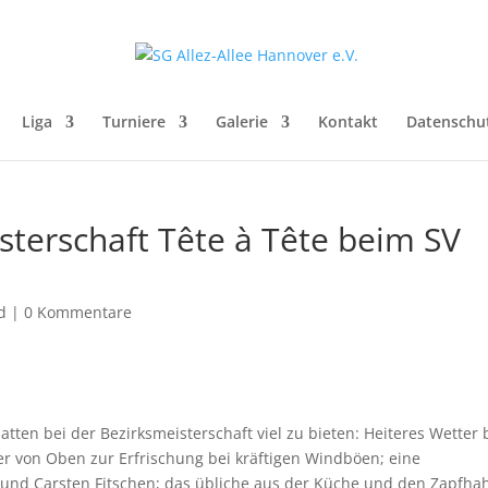
Liga
Turniere
Galerie
Kontakt
Datenschu
sterschaft Tête à Tête beim SV
d
|
0 Kommentare
ten bei der Bezirksmeisterschaft viel zu bieten: Heiteres Wetter 
von Oben zur Erfrischung bei kräftigen Windböen; eine
t und Carsten Fitschen; das übliche aus der Küche und den Zapfh