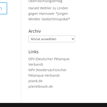
Überraschungserfolg
Harald Wöhler
zu
Linden
gegen Hannover *Jürgen
Winkler Gedächtnispokal*
Archiv
Archiv
Links
DPV (Deutscher Pétanque-
Verband)
NPV (Niedersächsischer
Pétanque-Verband)
ptank.de
planetboule.de