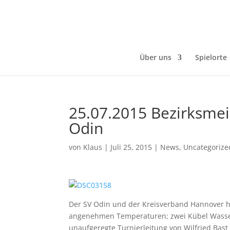
Über uns
Spielorte
25.07.2015 Bezirksmei
Odin
von
Klaus
|
Juli 25, 2015
|
News
,
Uncategorize
Der SV Odin und der Kreisverband Hannover hat
angenehmen Temperaturen; zwei Kübel Wasser 
unaufgeregte Turnierleitung von Wilfried Bas