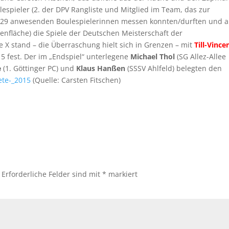
lespieler (2. der DPV Rangliste und Mitglied im Team, das zur
er 29 anwesenden Boulespielerinnen messen konnten/durften und a
fläche) die Spiele der Deutschen Meisterschaft der
 X stand – die Überraschung hielt sich in Grenzen – mit
Till-Vince
15 fest. Der im „Endspiel“ unterlegene
Michael Thol
(SG Allez-Allee
e
(1. Göttinger PC) und
Klaus Hanßen
(SSSV Ahlfeld) belegten den
ete-_2015
(Quelle: Carsten Fitschen)
Erforderliche Felder sind mit
*
markiert