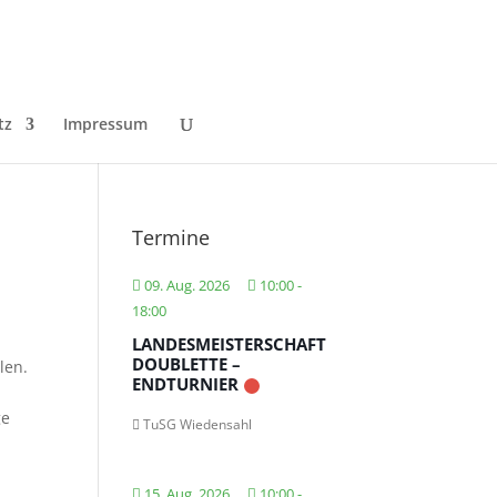
tz
Impressum
Termine
09. Aug. 2026
10:00
-
18:00
LANDESMEISTERSCHAFT
DOUBLETTE –
len.
ENDTURNIER
ge
TuSG Wiedensahl
15. Aug. 2026
10:00
-