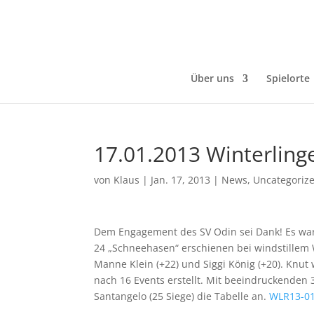
Über uns
Spielorte
17.01.2013 Winterling
von
Klaus
|
Jan. 17, 2013
|
News
,
Uncategoriz
Dem Engagement des SV Odin sei Dank! Es war
24 „Schneehasen“ erschienen bei windstillem W
Manne Klein (+22) und Siggi König (+20). Knut
nach 16 Events erstellt. Mit beeindruckenden 3
Santangelo (25 Siege) die Tabelle an.
WLR13-01