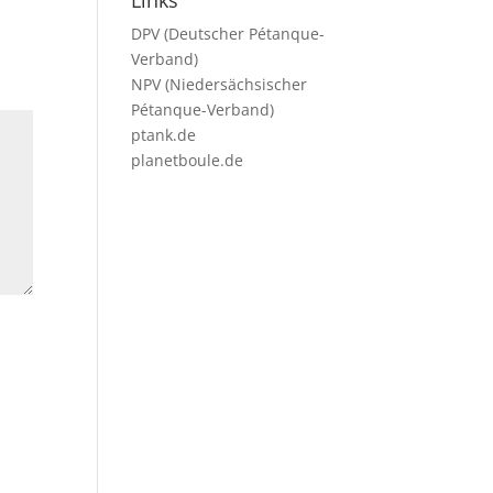
Links
DPV (Deutscher Pétanque-
Verband)
NPV (Niedersächsischer
Pétanque-Verband)
ptank.de
planetboule.de