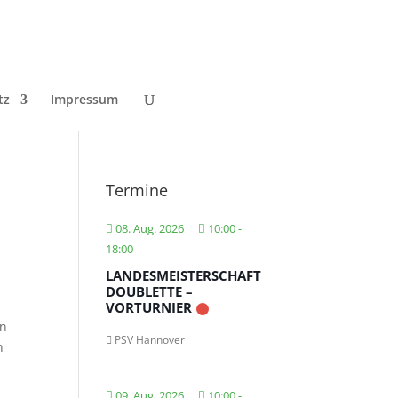
tz
Impressum
Termine
08. Aug. 2026
10:00
-
18:00
LANDESMEISTERSCHAFT
DOUBLETTE –
VORTURNIER
en
PSV Hannover
h
09. Aug. 2026
10:00
-