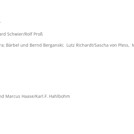
r
ard Schwier/Rolf Proß
stra; Bärbel und Bernd Berganski; Lutz Richardt/Sascha von Pless, 
und Marcus Haase/Karl.F. Hahlbohm