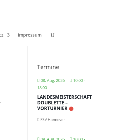
tz
Impressum
Termine
08. Aug. 2026
10:00
-
18:00
LANDESMEISTERSCHAFT
DOUBLETTE –
r
VORTURNIER
PSV Hannover
09. Aug. 2026
10:00
-