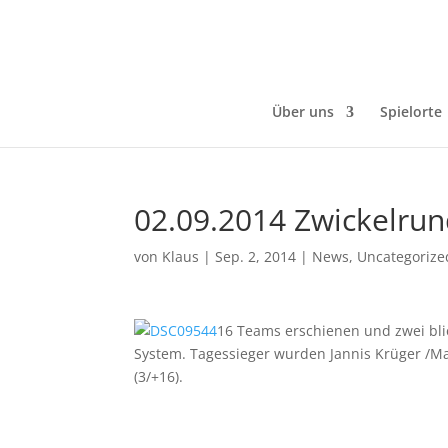
Über uns
Spielorte
02.09.2014 Zwickelrun
von
Klaus
|
Sep. 2, 2014
|
News
,
Uncategorize
16 Teams erschienen und zwei blie
System. Tagessieger wurden Jannis Krüger /Mat
(3/+16).