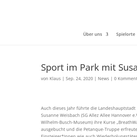
Über uns
Spielorte
Sport im Park mit Sus
von
Klaus
|
Sep. 24, 2020
|
News
|
0 Komment
Auch dieses Jahr führte die Landeshauptstad
Susanne Weisbach (SG Allez Allee Hannover e.
Wilhelm-Busch-Museum) ihre Kurse „BreathWal
ausgebucht und die Petanque-Truppe erfreute
Einsteiger*Innen wie auch Wiederholungstät