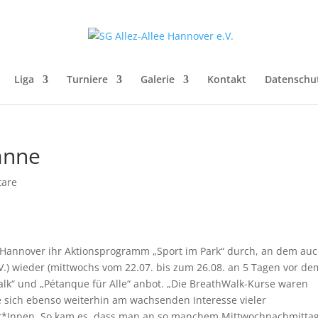
Liga
Turniere
Galerie
Kontakt
Datenschu
anne
are
t Hannover ihr Aktionsprogramm „Sport im Park“ durch, an dem au
V.) wieder (mittwochs vom 22.07. bis zum 26.08. an 5 Tagen vor de
k“ und „Pétanque für Alle“ anbot. „Die BreathWalk-Kurse waren
 sich ebenso weiterhin am wachsenden Interesse vieler
er*Innen. So kam es, dass man an so manchem Mittwochnachmitta