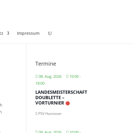
tz
Impressum
Termine
08. Aug. 2026
10:00
-
18:00
LANDESMEISTERSCHAFT
DOUBLETTE –
VORTURNIER
ch
m
PSV Hannover
g
09. Aug. 2026
10:00
-