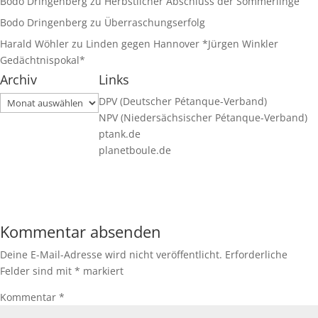
Bodo Dringenberg
zu
Herbstlicher Abschluss der Sommerlinge
Bodo Dringenberg
zu
Überraschungserfolg
Harald Wöhler
zu
Linden gegen Hannover *Jürgen Winkler
Gedächtnispokal*
Archiv
Links
Archiv
DPV (Deutscher Pétanque-Verband)
NPV (Niedersächsischer Pétanque-Verband)
ptank.de
planetboule.de
Kommentar absenden
Deine E-Mail-Adresse wird nicht veröffentlicht.
Erforderliche
Felder sind mit
*
markiert
Kommentar
*