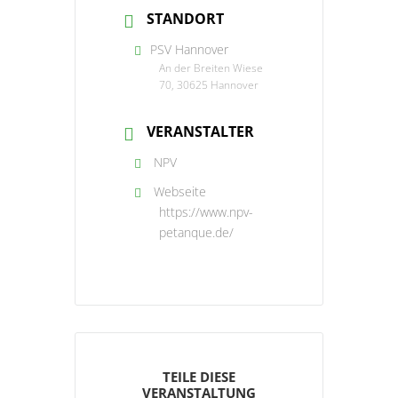
STANDORT
PSV Hannover
An der Breiten Wiese
70, 30625 Hannover
VERANSTALTER
NPV
Webseite
https://www.npv-
petanque.de/
TEILE DIESE
VERANSTALTUNG