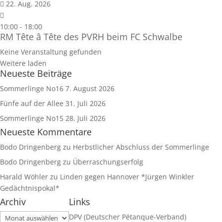
22. Aug. 2026
10:00
-
18:00
RM Tête â Tête des PVRH beim FC Schwalbe
Keine Veranstaltung gefunden
Weitere laden
Neueste Beiträge
Sommerlinge No16
7. August 2026
Fünfe auf der Allee
31. Juli 2026
Sommerlinge No15
28. Juli 2026
Neueste Kommentare
Bodo Dringenberg
zu
Herbstlicher Abschluss der Sommerlinge
Bodo Dringenberg
zu
Überraschungserfolg
Harald Wöhler
zu
Linden gegen Hannover *Jürgen Winkler
Gedächtnispokal*
Archiv
Links
Archiv
DPV (Deutscher Pétanque-Verband)