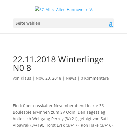
Seite wählen
22.11.2018 Winterlinge
N0 8
von
Klaus
|
Nov. 23, 2018
|
News
|
0 Kommentare
Ein trüber nasskalter Novemberabend lockte 36
Boulespieler+innen zum SV Odin. Den Tagessieg
holte sich Wolfgang Perrey (3/+21) gefolgt von Sati
Albayrak (3/+19), Horst Lysk (3/+17), Ron Hake (3/+16),