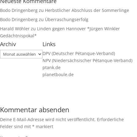
Neueste Kommentare
Bodo Dringenberg
zu
Herbstlicher Abschluss der Sommerlinge
Bodo Dringenberg
zu
Überraschungserfolg
Harald Wöhler
zu
Linden gegen Hannover *Jürgen Winkler
Gedächtnispokal*
Archiv
Links
Archiv
DPV (Deutscher Pétanque-Verband)
NPV (Niedersächsischer Pétanque-Verband)
ptank.de
planetboule.de
Kommentar absenden
Deine E-Mail-Adresse wird nicht veröffentlicht.
Erforderliche
Felder sind mit
*
markiert