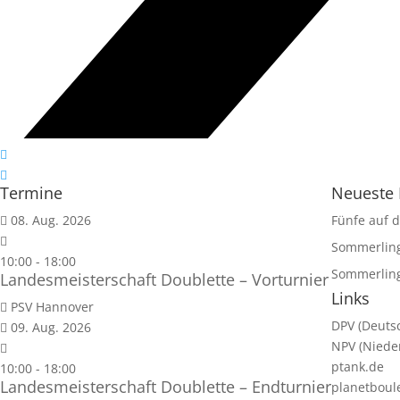
Termine
Neueste 
08. Aug. 2026
Fünfe auf d
Sommerlin
10:00
-
18:00
Sommerlin
Landesmeisterschaft Doublette – Vorturnier
Links
PSV Hannover
DPV (Deuts
09. Aug. 2026
NPV (Niede
ptank.de
10:00
-
18:00
Landesmeisterschaft Doublette – Endturnier
planetboul