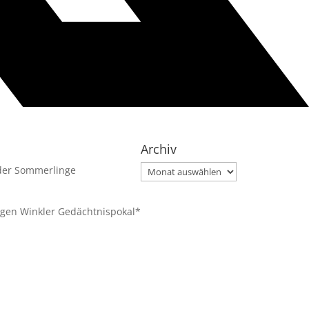
Archiv
Archiv
 der Sommerlinge
gen Winkler Gedächtnispokal*