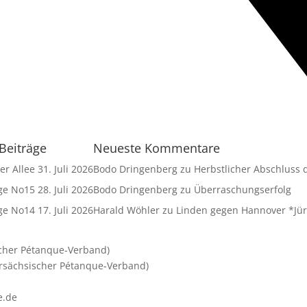
Beiträge
Neueste Kommentare
er Allee
31. Juli 2026
Bodo Dringenberg
zu
Herbstlicher Abschluss
ge No15
28. Juli 2026
Bodo Dringenberg
zu
Überraschungserfolg
ge No14
17. Juli 2026
Harald Wöhler
zu
Linden gegen Hannover *Jür
cher Pétanque-Verband)
rsächsischer Pétanque-Verband)
e.de